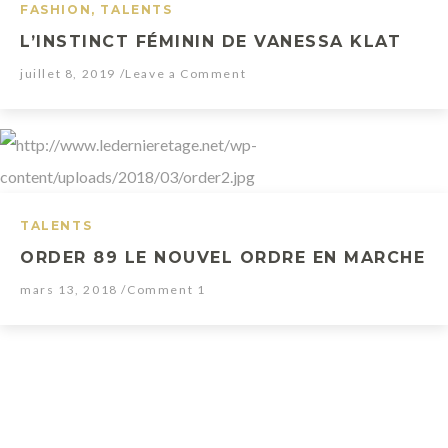
FASHION
,
TALENTS
n
L’INSTINCT FÉMININ DE VANESSA KLAT
t
juillet 8, 2019
/Leave a Comment
h
e
w
a
y
TALENTS
!
ORDER 89 LE NOUVEL ORDRE EN MARCHE
08.04.2016
mars 13, 2018
/Comment 1