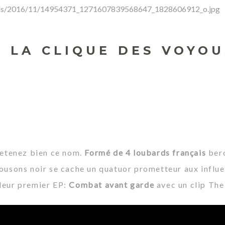
: LA CLIQUE DES VOYO
 retenez bien ce nom.
Formé de 4 loubards français
berc
lousons noir se cache un quatuor prometteur aux influ
 leur premier EP:
Combat avant garde
avec un clip
The 