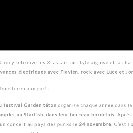
k
, on y retrouve les 3 lascars au style aiguisé et la ch
ances électriques avec Flavien, rock avec Luce et Jord
u festival Garden téton
organisé chaque année dans la 
complet au
Starfish
, dans leur berceau bordelais
. Après
r un concert au pays des punks le
24 novembre
. C’est l