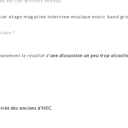
us sur ces artistes voyous.
erdue ?
implement le résultat d’
une discussion un peu trop alcooli
oirée des anciens d’HEC
.