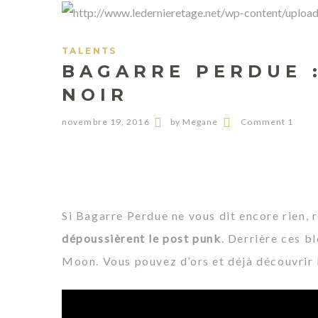
TALENTS
BAGARRE PERDUE 
NOIR
novembre 19, 2016
by Megane
Comment 1
Si Bagarre Perdue ne vous dit encore rien,
dépoussièrent le post punk
. Derrière ces b
Moon
. Vous pouvez d’ors et déjà découvrir