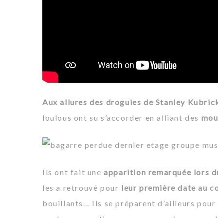
Aux allures des droguies de Stanley Kubric
loulous ont su s’accorder en alliant des
mouv
Ils ont fait une
apparition remarquée lors d
les a retrouvé pour
leur première date au 
bouillants… Ils se préparent d’ailleurs pou