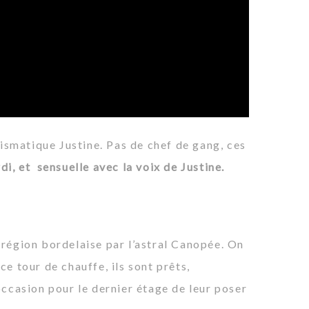
arismatique Justine. Pas de chef de gang, ces
i, et sensuelle avec la voix de Justine.
région bordelaise par l’astral Canopée. On
 ce tour de chauffe, ils sont prêts,
’occasion pour le dernier étage de leur poser