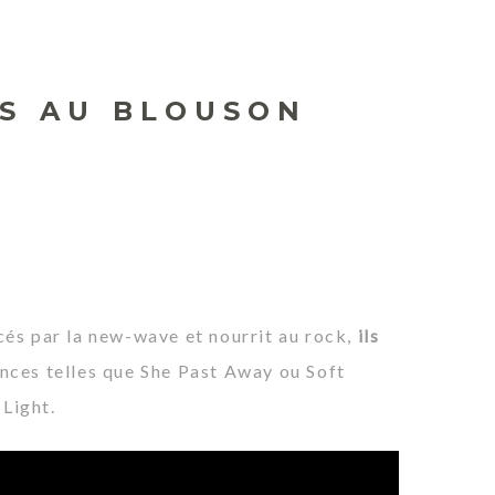
US AU BLOUSON
és par la new-wave et nourrit au rock,
ils
ences telles que
She Past Away
ou
Soft
Light.