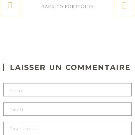
o
BACK TO PORTFOLIO
t
D
a
y
i
n
LAISSER UN COMMENTAIRE
M
o
o
r
e
a
09.11.2016