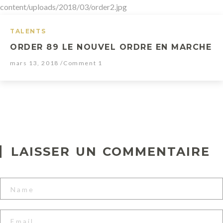
y
a
TALENTS
K
ORDER 89 LE NOUVEL ORDRE EN MARCHE
o
mars 13, 2018
/Comment 1
v
a
x
B
l
LAISSER UN COMMENTAIRE
u
e
P
i
s