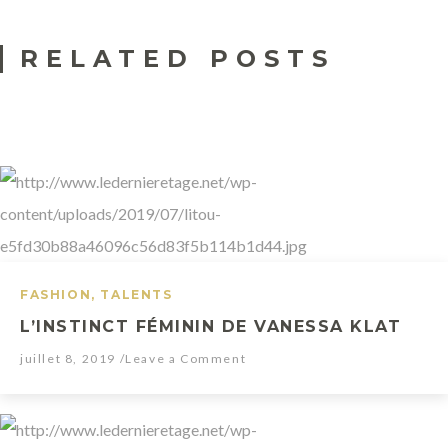
n
RELATED POSTS
c
o
n
t
r
e
a
v
FASHION
,
TALENTS
e
L’INSTINCT FÉMININ DE VANESSA KLAT
c
juillet 8, 2019
/Leave a Comment
S
o
n