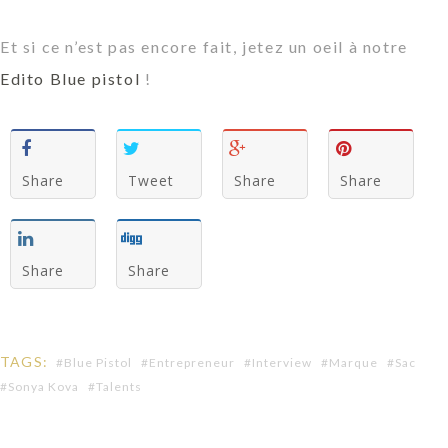
Et si ce n’est pas encore fait, jetez un oeil à notre
Edito Blue pistol
!
Share
Tweet
Share
Share
Share
Share
TAGS:
Blue Pistol
Entrepreneur
Interview
Marque
Sac
Sonya Kova
Talents
R
Reva
e