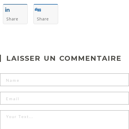
Share
Share
L
Megane
’
LAISSER UN COMMENTAIRE
o
m
b
r
e
e
t
l