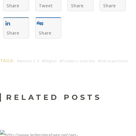
Share
Tweet
Share
Share
Share
Share
TAGS:
Amour 2.0
Digital
Frederic Gourdin
Introspectives
L
Megane
’
a
RELATED POSTS
m
o
u
r