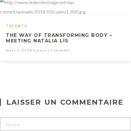
e
H
e
TALENTS
n
THE WAY OF TRANSFORMING BODY –
MEETING NATALIA LIS
r
mars 3, 2018
/Leave a Comment
i
o
n
04.23.2017
LAISSER UN COMMENTAIRE