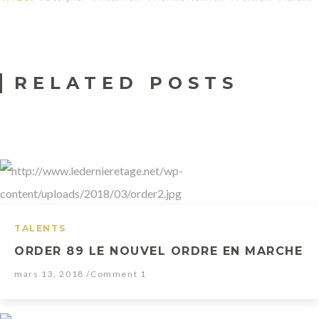
A
Megane
s
w
RELATED POSTS
h
i
t
e
a
s
M
TALENTS
a
ORDER 89 LE NOUVEL ORDRE EN MARCHE
r
mars 13, 2018
/Comment 1
i
n